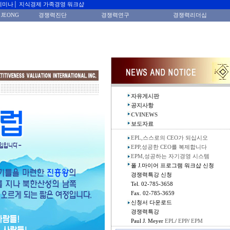
세미나│ 지식경제 가족경영 워크샵
 JEONG
경쟁력진단
경쟁력연구
경쟁력리더십
자유게시판
공지사항
CVINEWS
보도자료
EPL,스스로의 CEO가 되십시오
EPP,성공한 CEO를 복제합니다
EPM,성공하는 자기경영 시스템
폴 J.마이어 프로그램 워크샵 신청
경쟁력특강 신청
Tel. 02-785-3658
Fax. 02-785-3659
신청서 다운로드
경쟁력특강
Paul J. Meyer
EPL
/
EPP
/
EPM