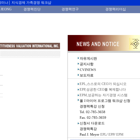
세미나│ 지식경제 가족경영 워크샵
 JEONG
경쟁력진단
경쟁력연구
경쟁력리더십
자유게시판
공지사항
CVINEWS
보도자료
EPL,스스로의 CEO가 되십시오
EPP,성공한 CEO를 복제합니다
EPM,성공하는 자기경영 시스템
폴 J.마이어 프로그램 워크샵 신청
경쟁력특강 신청
Tel. 02-785-3658
Fax. 02-785-3659
신청서 다운로드
경쟁력특강
Paul J. Meyer
EPL
/
EPP
/
EPM